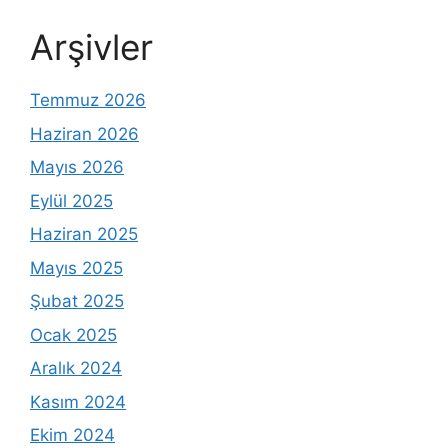
Arşivler
Temmuz 2026
Haziran 2026
Mayıs 2026
Eylül 2025
Haziran 2025
Mayıs 2025
Şubat 2025
Ocak 2025
Aralık 2024
Kasım 2024
Ekim 2024