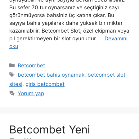
Bu sefer 70 tur oynarsanız ve seçtiğiniz sayı
görünmüyorsa bahsiniz üç katına çıkar. Bu
sayıya bahis yapılarak daha yüksek bir miktar
kazanılabilir. Betcombet Slot, özel ekipman veya
pil gerektirmeyen bir slot oyunudur. …
Devamını
oku
Kategoriler
Betcombet
Etiketler
betcombet bahis oynamak
,
betcombet slot
sitesi
,
giris betcombet
Yorum yap
Betcombet Yeni