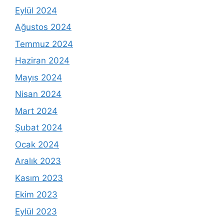
Eylül 2024
Ağustos 2024
Temmuz 2024
Haziran 2024
Mayıs 2024
Nisan 2024
Mart 2024
Şubat 2024
Ocak 2024
Aralık 2023
Kasım 2023
Ekim 2023
Eylül 2023