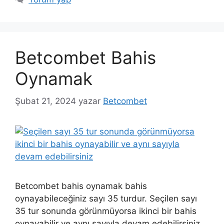
Betcombet Bahis
Oynamak
Şubat 21, 2024
yazar
Betcombet
Betcombet bahis oynamak bahis
oynayabileceğiniz sayı 35 turdur. Seçilen sayı
35 tur sonunda görünmüyorsa ikinci bir bahis
oynayabilir ve aynı sayıyla devam edebilirsiniz.