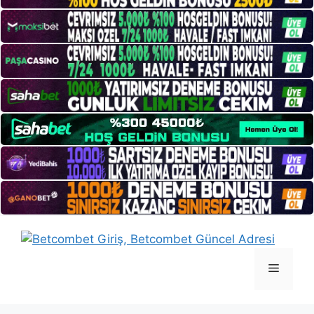
İçeriğe
atla
Menü