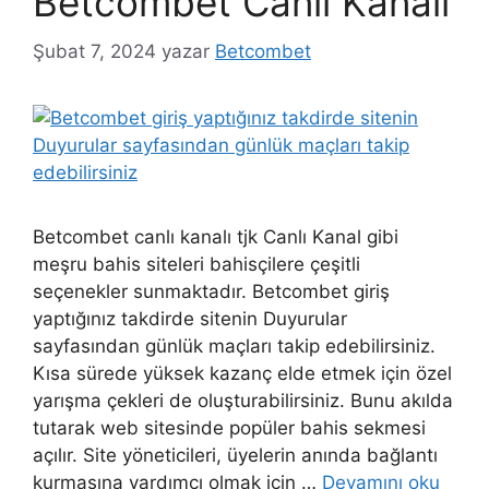
Betcombet Canlı Kanalı
Şubat 7, 2024
yazar
Betcombet
Betcombet canlı kanalı tjk Canlı Kanal gibi
meşru bahis siteleri bahisçilere çeşitli
seçenekler sunmaktadır. Betcombet giriş
yaptığınız takdirde sitenin Duyurular
sayfasından günlük maçları takip edebilirsiniz.
Kısa sürede yüksek kazanç elde etmek için özel
yarışma çekleri de oluşturabilirsiniz. Bunu akılda
tutarak web sitesinde popüler bahis sekmesi
açılır. Site yöneticileri, üyelerin anında bağlantı
kurmasına yardımcı olmak için …
Devamını oku