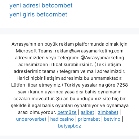
yeni adresi betcombet
yeni giris betcombet
Avrasya'nın en büyük reklam platformunda olmak için
Microsoft Teams:
reklam@avrasyamarketing.com
adresimizden veya Telegram: @Avrasyamarketing
adresimizden irtibat kurabilirsiniz. (Tek iletişim
adreslerimiz teams / telegram ve mail adresimizdir.
Harici hiçbir iletişim adresimiz bulunmamaktadır.
Lütfen itibar etmeyiniz.) Türkiye yasalarına göre 7258
sayılı kanun uyarınca yasa dışı bahis oynamanın
cezaları mevcuttur. Şu an bulunduğunuz site hiç bir
şekilde illegal bahis oyunları oynatmıyor ve oynamaya
aracı olmuyordur.
betmüze
|
asibet
|
zimbabet
|
underoverbet
|
hadicasino
|
prizmabet
|
betvino
|
betyapboz