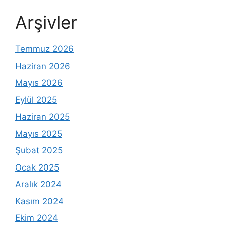
Arşivler
Temmuz 2026
Haziran 2026
Mayıs 2026
Eylül 2025
Haziran 2025
Mayıs 2025
Şubat 2025
Ocak 2025
Aralık 2024
Kasım 2024
Ekim 2024