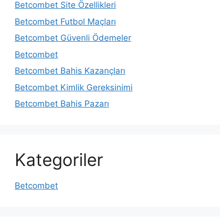
Betcombet Site Özellikleri
Betcombet Futbol Maçları
Betcombet Güvenli Ödemeler
Betcombet
Betcombet Bahis Kazançları
Betcombet Kimlik Gereksinimi
Betcombet Bahis Pazarı
Kategoriler
Betcombet