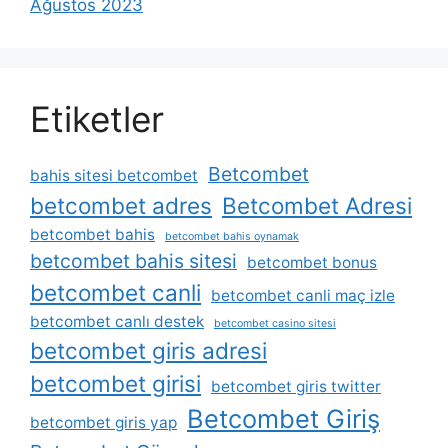
Ağustos 2023
Etiketler
Betcombet
bahis sitesi betcombet
betcombet adres
Betcombet Adresi
betcombet bahis
betcombet bahis oynamak
betcombet bahis sitesi
betcombet bonus
betcombet canli
betcombet canli maç izle
betcombet canlı destek
betcombet casino sitesi
betcombet giris adresi
betcombet girisi
betcombet giris twitter
Betcombet Giriş
betcombet giris yap