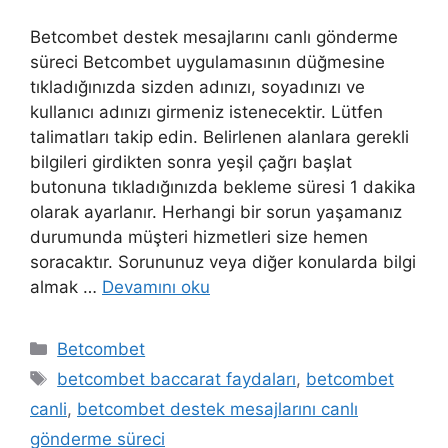
Betcombet destek mesajlarını canlı gönderme
süreci Betcombet uygulamasının düğmesine
tıkladığınızda sizden adınızı, soyadınızı ve
kullanıcı adınızı girmeniz istenecektir. Lütfen
talimatları takip edin. Belirlenen alanlara gerekli
bilgileri girdikten sonra yeşil çağrı başlat
butonuna tıkladığınızda bekleme süresi 1 dakika
olarak ayarlanır. Herhangi bir sorun yaşamanız
durumunda müşteri hizmetleri size hemen
soracaktır. Sorununuz veya diğer konularda bilgi
almak …
Devamını oku
Kategoriler
Betcombet
Etiketler
betcombet baccarat faydaları
,
betcombet
canli
,
betcombet destek mesajlarını canlı
gönderme süreci