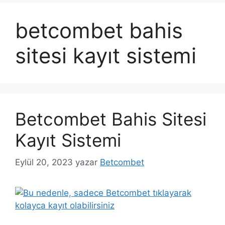
betcombet bahis
sitesi kayıt sistemi
Betcombet Bahis Sitesi
Kayıt Sistemi
Eylül 20, 2023
yazar
Betcombet