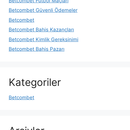
Betcombet Futbol Maçları
Betcombet Güvenli Ödemeler
Betcombet
Betcombet Bahis Kazançları
Betcombet Kimlik Gereksinimi
Betcombet Bahis Pazarı
Kategoriler
Betcombet