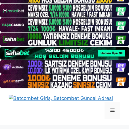
İçeriğe
atla
Menü