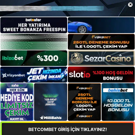
×
BETCOMBET GİRİŞ İÇİN TIKLAYINIZ!