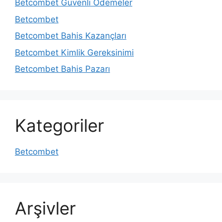
Betcombet Güvenli Ödemeler
Betcombet
Betcombet Bahis Kazançları
Betcombet Kimlik Gereksinimi
Betcombet Bahis Pazarı
Kategoriler
Betcombet
Arşivler