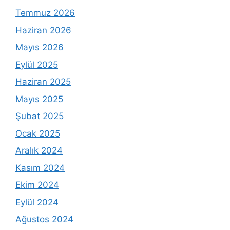
Temmuz 2026
Haziran 2026
Mayıs 2026
Eylül 2025
Haziran 2025
Mayıs 2025
Şubat 2025
Ocak 2025
Aralık 2024
Kasım 2024
Ekim 2024
Eylül 2024
Ağustos 2024