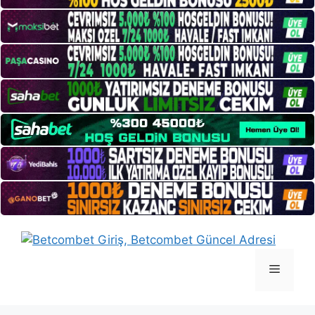
İçeriğe
atla
Menü