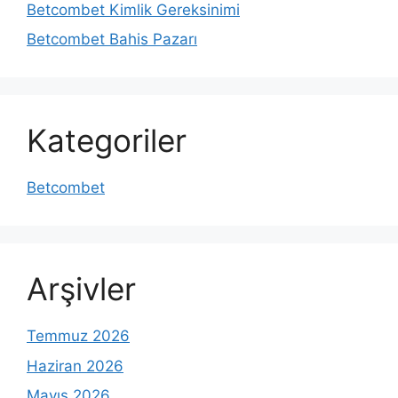
Betcombet Kimlik Gereksinimi
Betcombet Bahis Pazarı
Kategoriler
Betcombet
Arşivler
Temmuz 2026
Haziran 2026
Mayıs 2026