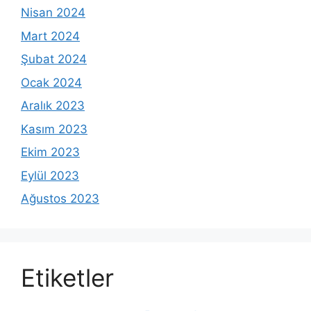
Nisan 2024
Mart 2024
Şubat 2024
Ocak 2024
Aralık 2023
Kasım 2023
Ekim 2023
Eylül 2023
Ağustos 2023
Etiketler