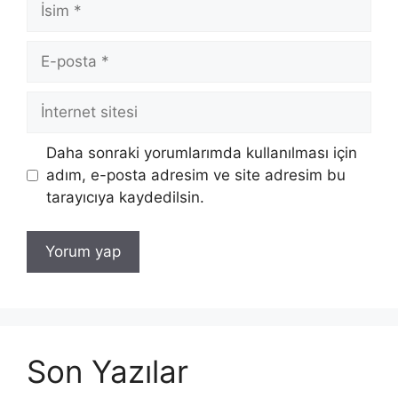
E-
posta
İnternet
sitesi
Daha sonraki yorumlarımda kullanılması için
adım, e-posta adresim ve site adresim bu
tarayıcıya kaydedilsin.
Son Yazılar