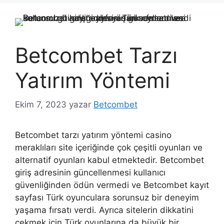
Betcombet Tarzı
Yatırım Yöntemi
Ekim 7, 2023
yazar
Betcombet
Betcombet tarzı yatırım yöntemi casino
meraklıları site içeriğinde çok çeşitli oyunları ve
alternatif oyunları kabul etmektedir. Betcombet
giriş adresinin güncellenmesi kullanıcı
güvenliğinden ödün vermedi ve Betcombet kayıt
sayfası Türk oyunculara sorunsuz bir deneyim
yaşama fırsatı verdi. Ayrıca sitelerin dikkatini
çekmek için Türk oyunlarına da büyük bir