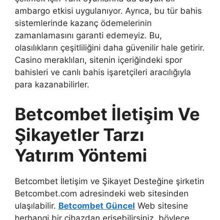
ambargo etkisi uygulanıyor. Ayrıca, bu tür bahis
sistemlerinde kazanç ödemelerinin
zamanlamasını garanti edemeyiz. Bu,
olasılıkların çeşitliliğini daha güvenilir hale getirir.
Casino meraklıları, sitenin içeriğindeki spor
bahisleri ve canlı bahis işaretçileri aracılığıyla
para kazanabilirler.
Betcombet İletişim Ve
Şikayetler Tarzı
Yatırım Yöntemi
Betcombet İletişim ve Şikayet Desteğine şirketin
Betcombet.com adresindeki web sitesinden
ulaşılabilir.
Betcombet Güncel
Web sitesine
herhangi bir cihazdan erişebilirsiniz, böylece