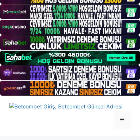
İçeriğe
atla
Menü