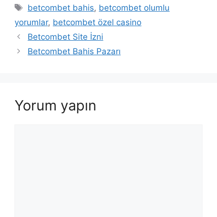
Etiketler
betcombet bahis
,
betcombet olumlu
yorumlar
,
betcombet özel casino
Betcombet Site İzni
Betcombet Bahis Pazarı
Yorum yapın
Yorum