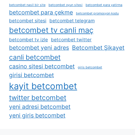
betcombet nasil bir site
betcombet oyun sitesi
betcombet para yatirma
betcombet para çekme
betcombet promosyon kodu
betcombet sitesi
betcombet telegram
betcombet tv canli maç
betcombet tv izle
betcombet twitter
betcombet yeni adres
Betcombet Şikayet
canli betcombet
casino sitesi betcombet
giris betcombet
girisi betcombet
kayit betcombet
twitter betcombet
yeni adresi betcombet
yeni giris betcombet