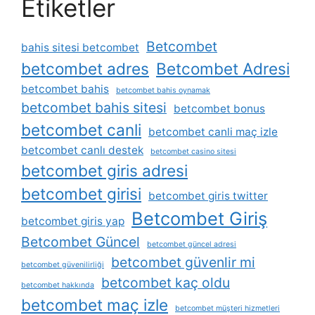
Etiketler
Betcombet
bahis sitesi betcombet
betcombet adres
Betcombet Adresi
betcombet bahis
betcombet bahis oynamak
betcombet bahis sitesi
betcombet bonus
betcombet canli
betcombet canli maç izle
betcombet canlı destek
betcombet casino sitesi
betcombet giris adresi
betcombet girisi
betcombet giris twitter
Betcombet Giriş
betcombet giris yap
Betcombet Güncel
betcombet güncel adresi
betcombet güvenlir mi
betcombet güvenilirliği
betcombet kaç oldu
betcombet hakkında
betcombet maç izle
betcombet müşteri hizmetleri