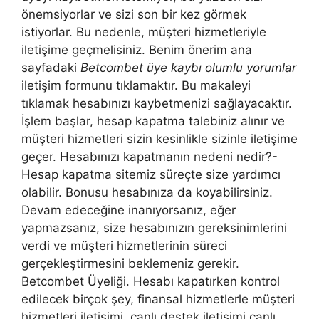
önemsiyorlar ve sizi son bir kez görmek
istiyorlar. Bu nedenle, müşteri hizmetleriyle
iletişime geçmelisiniz. Benim önerim ana
sayfadaki
Betcombet üye kaybı olumlu yorumlar
iletişim formunu tıklamaktır. Bu makaleyi
tıklamak hesabınızı kaybetmenizi sağlayacaktır.
İşlem başlar, hesap kapatma talebiniz alınır ve
müşteri hizmetleri sizin kesinlikle sizinle iletişime
geçer. Hesabınızı kapatmanın nedeni nedir?-
Hesap kapatma sitemiz süreçte size yardımcı
olabilir. Bonusu hesabınıza da koyabilirsiniz.
Devam edeceğine inanıyorsanız, eğer
yapmazsanız, size hesabınızın gereksinimlerini
verdi ve müşteri hizmetlerinin süreci
gerçekleştirmesini beklemeniz gerekir.
Betcombet Üyeliği. Hesabı kapatırken kontrol
edilecek birçok şey, finansal hizmetlerle müşteri
hizmetleri iletişimi, canlı destek iletişimi canlı