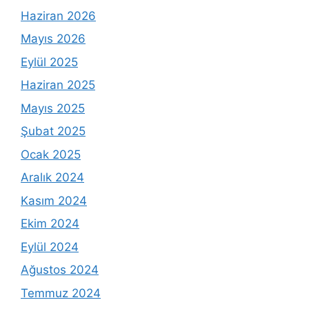
Haziran 2026
Mayıs 2026
Eylül 2025
Haziran 2025
Mayıs 2025
Şubat 2025
Ocak 2025
Aralık 2024
Kasım 2024
Ekim 2024
Eylül 2024
Ağustos 2024
Temmuz 2024