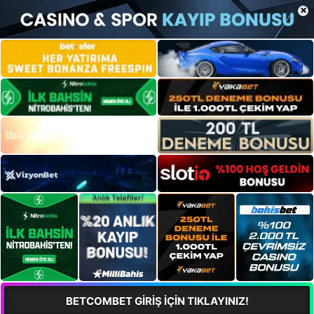
×
BETCOMBET GİRİŞ İÇİN TIKLAYINIZ!