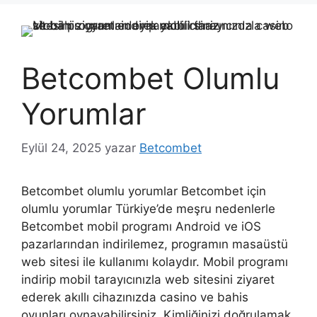
Betcombet Olumlu
Yorumlar
Eylül 24, 2025
yazar
Betcombet
Betcombet olumlu yorumlar Betcombet için
olumlu yorumlar Türkiye’de meşru nedenlerle
Betcombet mobil programı Android ve iOS
pazarlarından indirilemez, programın masaüstü
web sitesi ile kullanımı kolaydır. Mobil programı
indirip mobil tarayıcınızla web sitesini ziyaret
ederek akıllı cihazınızda casino ve bahis
oyunları oynayabilirsiniz. Kimliğinizi doğrulamak