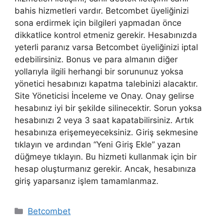
bahis hizmetleri vardır. Betcombet üyeliğinizi
sona erdirmek için bilgileri yapmadan önce
dikkatlice kontrol etmeniz gerekir. Hesabınızda
yeterli paranız varsa Betcombet üyeliğinizi iptal
edebilirsiniz. Bonus ve para almanın diğer
yollarıyla ilgili herhangi bir sorununuz yoksa
yönetici hesabınızı kapatma talebinizi alacaktır.
Site Yöneticisi İnceleme ve Onay. Onay gelirse
hesabınız iyi bir şekilde silinecektir. Sorun yoksa
hesabınızı 2 veya 3 saat kapatabilirsiniz. Artık
hesabınıza erişemeyeceksiniz. Giriş sekmesine
tıklayın ve ardından “Yeni Giriş Ekle” yazan
düğmeye tıklayın. Bu hizmeti kullanmak için bir
hesap oluşturmanız gerekir. Ancak, hesabınıza
giriş yaparsanız işlem tamamlanmaz.
Kategoriler
Betcombet