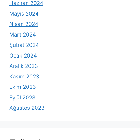
Haziran 2024
Mayıs 2024
Nisan 2024
Mart 2024
Şubat 2024
Ocak 2024
Aralık 2023
Kasım 2023
Ekim 2023
Eylül 2023
Ağustos 2023