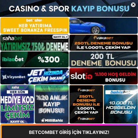
×
BETCOMBET GİRİŞ İÇİN TIKLAYINIZ!