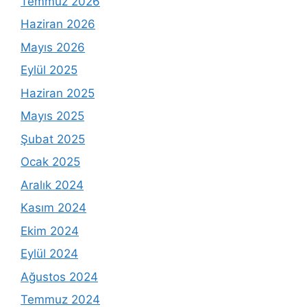
Temmuz 2026
Haziran 2026
Mayıs 2026
Eylül 2025
Haziran 2025
Mayıs 2025
Şubat 2025
Ocak 2025
Aralık 2024
Kasım 2024
Ekim 2024
Eylül 2024
Ağustos 2024
Temmuz 2024