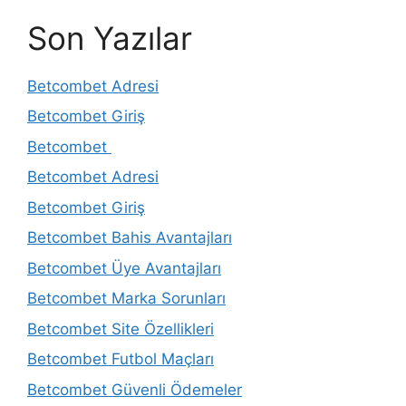
Son Yazılar
Betcombet Adresi
Betcombet Giriş
Betcombet
Betcombet Adresi
Betcombet Giriş
Betcombet Bahis Avantajları
Betcombet Üye Avantajları
Betcombet Marka Sorunları
Betcombet Site Özellikleri
Betcombet Futbol Maçları
Betcombet Güvenli Ödemeler