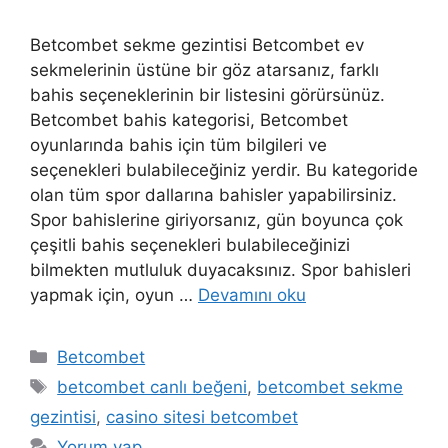
Betcombet sekme gezintisi Betcombet ev
sekmelerinin üstüne bir göz atarsanız, farklı
bahis seçeneklerinin bir listesini görürsünüz.
Betcombet bahis kategorisi, Betcombet
oyunlarında bahis için tüm bilgileri ve
seçenekleri bulabileceğiniz yerdir. Bu kategoride
olan tüm spor dallarına bahisler yapabilirsiniz.
Spor bahislerine giriyorsanız, gün boyunca çok
çeşitli bahis seçenekleri bulabileceğinizi
bilmekten mutluluk duyacaksınız. Spor bahisleri
yapmak için, oyun …
Devamını oku
Kategoriler
Betcombet
Etiketler
betcombet canlı beğeni
,
betcombet sekme
gezintisi
,
casino sitesi betcombet
Yorum yap