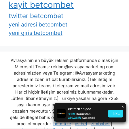
kayit betcombet
twitter betcombet
yeni adresi betcombet
yeni giris betcombet
Avrasya'nın en büyük reklam platformunda olmak için
Microsoft Teams:
reklam@avrasyamarketing.com
adresimizden veya Telegram: @Avrasyamarketing
adresimizden irtibat kurabilirsiniz. (Tek iletişim
adreslerimiz teams / telegram ve mail adresimizdir.
Harici hiçbir iletişim adresimiz bulunmamaktadır.
Lütfen itibar etmeyiniz.) Türkiye yasalarına göre 7258
sayılı kanun uyarınca yasa dışı bahis oynamanın
cezaları mevcuttur. Şu an bulunduğunuz site hiç bir
şekilde illegal bahis oyunları oynatmıyor ve oynamaya
aracı olmuyordur.
betmüze
|
asibet
|
zimbabet
|