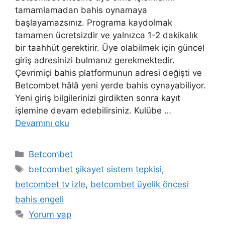
tamamlamadan bahis oynamaya
başlayamazsınız. Programa kaydolmak
tamamen ücretsizdir ve yalnızca 1-2 dakikalık
bir taahhüt gerektirir. Üye olabilmek için güncel
giriş adresinizi bulmanız gerekmektedir.
Çevrimiçi bahis platformunun adresi değişti ve
Betcombet hâlâ yeni yerde bahis oynayabiliyor.
Yeni giriş bilgilerinizi girdikten sonra kayıt
işlemine devam edebilirsiniz. Kulübe …
Devamını oku
Kategoriler
Betcombet
Etiketler
betcombet şikayet sistem tepkisi
,
betcombet tv izle
,
betcombet üyelik öncesi
bahis engeli
Yorum yap