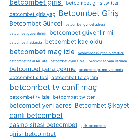
betcombet girisi
betcombet giris twitter
Betcombet Giriş
betcombet giris yap
Betcombet Güncel
betcombet güncel adresi
betcombet güvenlir mi
betcombet güvenilirliği
betcombet kaç oldu
betcombet hakkında
betcombet maç izle
betcombet müşteri hizmetleri
betcombet nasil bir site
betcombet oyun sitesi
betcombet para yatirma
betcombet para çekme
betcombet promosyon kodu
betcombet sitesi
betcombet telegram
betcombet tv canli maç
betcombet tv izle
betcombet twitter
betcombet yeni adres
Betcombet Şikayet
canli betcombet
casino sitesi betcombet
giris betcombet
girisi betcombet