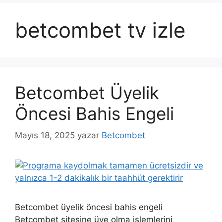
betcombet tv izle
Betcombet Üyelik
Öncesi Bahis Engeli
Mayıs 18, 2025
yazar
Betcombet
Betcombet üyelik öncesi bahis engeli
Betcombet sitesine üye olma işlemlerini