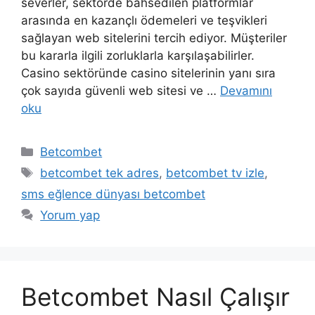
severler, sektörde bahsedilen platformlar
arasında en kazançlı ödemeleri ve teşvikleri
sağlayan web sitelerini tercih ediyor. Müşteriler
bu kararla ilgili zorluklarla karşılaşabilirler.
Casino sektöründe casino sitelerinin yanı sıra
çok sayıda güvenli web sitesi ve …
Devamını
oku
Kategoriler
Betcombet
Etiketler
betcombet tek adres
,
betcombet tv izle
,
sms eğlence dünyası betcombet
Yorum yap
Betcombet Nasıl Çalışır