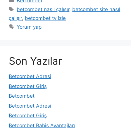
Betcombet
Etiketler
betcombet nasıl çalışır
,
betcombet site nasıl
çalışır
,
betcombet tv izle
Yorum yap
Son Yazılar
Betcombet Adresi
Betcombet Giriş
Betcombet
Betcombet Adresi
Betcombet Giriş
Betcombet Bahis Avantajları