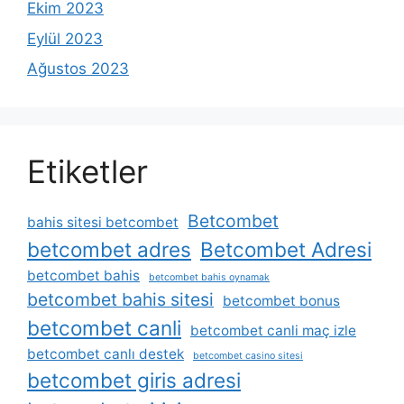
Ekim 2023
Eylül 2023
Ağustos 2023
Etiketler
Betcombet
bahis sitesi betcombet
betcombet adres
Betcombet Adresi
betcombet bahis
betcombet bahis oynamak
betcombet bahis sitesi
betcombet bonus
betcombet canli
betcombet canli maç izle
betcombet canlı destek
betcombet casino sitesi
betcombet giris adresi