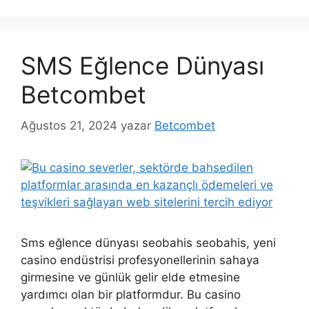
SMS Eğlence Dünyası
Betcombet
Ağustos 21, 2024
yazar
Betcombet
Sms eğlence dünyası seobahis seobahis, yeni
casino endüstrisi profesyonellerinin sahaya
girmesine ve günlük gelir elde etmesine
yardımcı olan bir platformdur. Bu casino