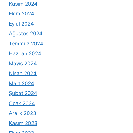
Kasım 2024
Ekim 2024
Eylül 2024
Ağustos 2024
Temmuz 2024
Haziran 2024
Mayıs 2024
Nisan 2024
Mart 2024
Şubat 2024
Ocak 2024
Aralık 2023
Kasım 2023