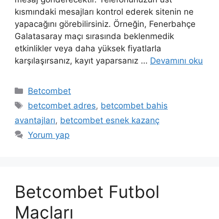
kısmındaki mesajları kontrol ederek sitenin ne
yapacağını görebilirsiniz. Örneğin, Fenerbahçe
Galatasaray maçı sırasında beklenmedik
etkinlikler veya daha yüksek fiyatlarla
karşılaşırsanız, kayıt yaparsanız …
Devamını oku
Kategoriler
Betcombet
Etiketler
betcombet adres
,
betcombet bahis
avantajları
,
betcombet esnek kazanç
Yorum yap
Betcombet Futbol
Maçları