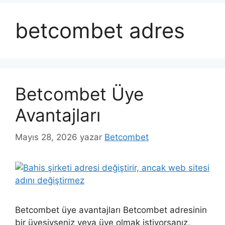
betcombet adres
Betcombet Üye
Avantajları
Mayıs 28, 2026
yazar
Betcombet
Betcombet üye avantajları Betcombet adresinin
bir üyesiyseniz veya üye olmak istiyorsanız,