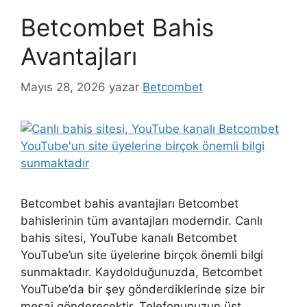
Betcombet Bahis
Avantajları
Mayıs 28, 2026
yazar
Betcombet
Betcombet bahis avantajları Betcombet
bahislerinin tüm avantajları moderndir. Canlı
bahis sitesi, YouTube kanalı Betcombet
YouTube’un site üyelerine birçok önemli bilgi
sunmaktadır. Kaydolduğunuzda, Betcombet
YouTube’da bir şey gönderdiklerinde size bir
mesaj gönderecektir. Telefonunuzun üst