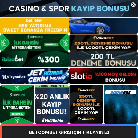
×
BETCOMBET GİRİŞ İÇİN TIKLAYINIZ!