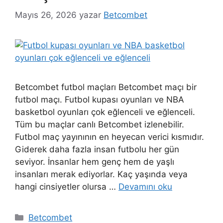
Mayıs 26, 2026
yazar
Betcombet
Betcombet futbol maçları Betcombet maçı bir
futbol maçı. Futbol kupası oyunları ve NBA
basketbol oyunları çok eğlenceli ve eğlenceli.
Tüm bu maçlar canlı Betcombet izlenebilir.
Futbol maç yayınının en heyecan verici kısmıdır.
Giderek daha fazla insan futbolu her gün
seviyor. İnsanlar hem genç hem de yaşlı
insanları merak ediyorlar. Kaç yaşında veya
hangi cinsiyetler olursa …
Devamını oku
Kategoriler
Betcombet