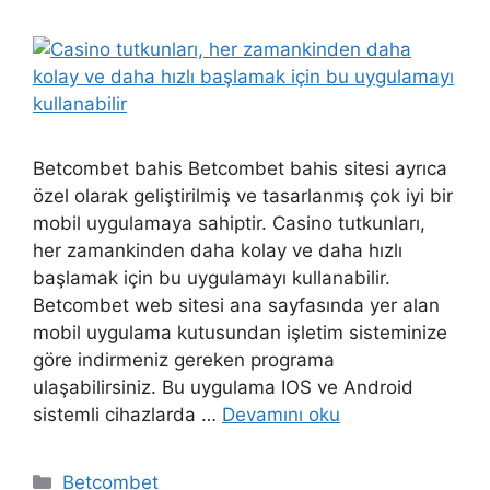
Betcombet bahis Betcombet bahis sitesi ayrıca
özel olarak geliştirilmiş ve tasarlanmış çok iyi bir
mobil uygulamaya sahiptir. Casino tutkunları,
her zamankinden daha kolay ve daha hızlı
başlamak için bu uygulamayı kullanabilir.
Betcombet web sitesi ana sayfasında yer alan
mobil uygulama kutusundan işletim sisteminize
göre indirmeniz gereken programa
ulaşabilirsiniz. Bu uygulama IOS ve Android
sistemli cihazlarda …
Devamını oku
Kategoriler
Betcombet