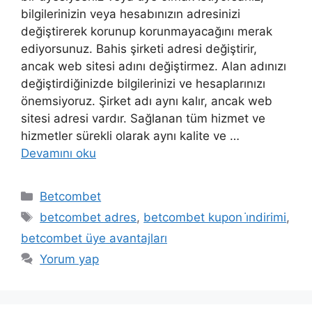
bilgilerinizin veya hesabınızın adresinizi
değiştirerek korunup korunmayacağını merak
ediyorsunuz. Bahis şirketi adresi değiştirir,
ancak web sitesi adını değiştirmez. Alan adınızı
değiştirdiğinizde bilgilerinizi ve hesaplarınızı
önemsiyoruz. Şirket adı aynı kalır, ancak web
sitesi adresi vardır. Sağlanan tüm hizmet ve
hizmetler sürekli olarak aynı kalite ve …
Devamını oku
Kategoriler
Betcombet
Etiketler
betcombet adres
,
betcombet kupon i̇ndirimi
,
betcombet üye avantajları
Yorum yap