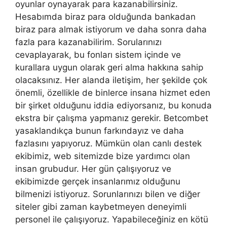
oyunlar oynayarak para kazanabilirsiniz.
Hesabımda biraz para olduğunda bankadan
biraz para almak istiyorum ve daha sonra daha
fazla para kazanabilirim. Sorularınızı
cevaplayarak, bu fonları sistem içinde ve
kurallara uygun olarak geri alma hakkına sahip
olacaksınız. Her alanda iletişim, her şekilde çok
önemli, özellikle de binlerce insana hizmet eden
bir şirket olduğunu iddia ediyorsanız, bu konuda
ekstra bir çalışma yapmanız gerekir. Betcombet
yasaklandıkça bunun farkındayız ve daha
fazlasını yapıyoruz. Mümkün olan canlı destek
ekibimiz, web sitemizde bize yardımcı olan
insan grubudur. Her gün çalışıyoruz ve
ekibimizde gerçek insanlarımız olduğunu
bilmenizi istiyoruz. Sorunlarınızı bilen ve diğer
siteler gibi zaman kaybetmeyen deneyimli
personel ile çalışıyoruz. Yapabileceğiniz en kötü