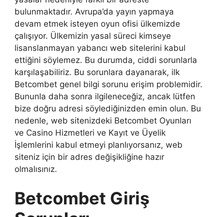
bulunmaktadır. Avrupa’da yayın yapmaya
devam etmek isteyen oyun ofisi ülkemizde
çalışıyor. Ülkemizin yasal süreci kimseye
lisanslanmayan yabancı web sitelerini kabul
ettiğini söylemez. Bu durumda, ciddi sorunlarla
karşılaşabiliriz. Bu sorunlara dayanarak, ilk
Betcombet genel bilgi sorunu erişim problemidir.
Bununla daha sonra ilgileneceğiz, ancak lütfen
bize doğru adresi söylediğinizden emin olun. Bu
nedenle, web sitenizdeki Betcombet Oyunları
ve Casino Hizmetleri ve Kayıt ve Üyelik
İşlemlerini kabul etmeyi planlıyorsanız, web
siteniz için bir adres değişikliğine hazır
olmalısınız.
Betcombet Giriş