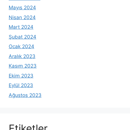
Mayıs 2024
Nisan 2024
Mart 2024
Şubat 2024
Ocak 2024
Aralık 2023
Kasım 2023
Ekim 2023
Eylül 2023
Ağustos 2023
Etiketler