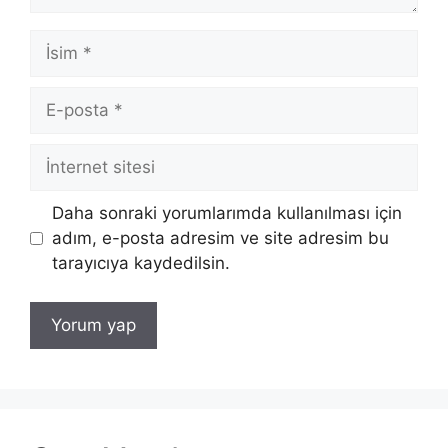
İsim
E-
posta
İnternet
sitesi
Daha sonraki yorumlarımda kullanılması için
adım, e-posta adresim ve site adresim bu
tarayıcıya kaydedilsin.