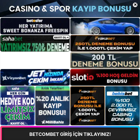
×
BETCOMBET GİRİŞ İÇİN TIKLAYINIZ!