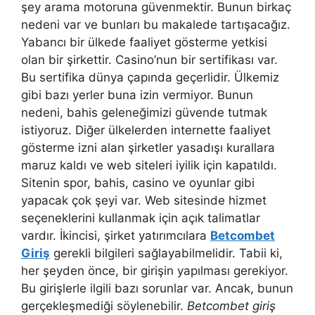
şey arama motoruna güvenmektir. Bunun birkaç
nedeni var ve bunları bu makalede tartışacağız.
Yabancı bir ülkede faaliyet gösterme yetkisi
olan bir şirkettir. Casino’nun bir sertifikası var.
Bu sertifika dünya çapında geçerlidir. Ülkemiz
gibi bazı yerler buna izin vermiyor. Bunun
nedeni, bahis geleneğimizi güvende tutmak
istiyoruz. Diğer ülkelerden internette faaliyet
gösterme izni alan şirketler yasadışı kurallara
maruz kaldı ve web siteleri iyilik için kapatıldı.
Sitenin spor, bahis, casino ve oyunlar gibi
yapacak çok şeyi var. Web sitesinde hizmet
seçeneklerini kullanmak için açık talimatlar
vardır. İkincisi, şirket yatırımcılara
Betcombet
Giriş
gerekli bilgileri sağlayabilmelidir. Tabii ki,
her şeyden önce, bir girişin yapılması gerekiyor.
Bu girişlerle ilgili bazı sorunlar var. Ancak, bunun
gerçekleşmediği söylenebilir.
Betcombet giriş