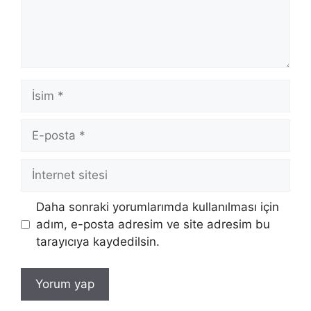
İsim
E-
posta
İnternet
sitesi
Daha sonraki yorumlarımda kullanılması için
adım, e-posta adresim ve site adresim bu
tarayıcıya kaydedilsin.