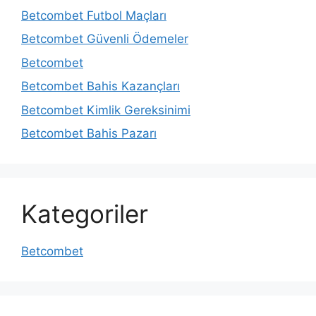
Betcombet Futbol Maçları
Betcombet Güvenli Ödemeler
Betcombet
Betcombet Bahis Kazançları
Betcombet Kimlik Gereksinimi
Betcombet Bahis Pazarı
Kategoriler
Betcombet