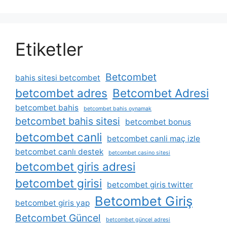
Etiketler
Betcombet
bahis sitesi betcombet
betcombet adres
Betcombet Adresi
betcombet bahis
betcombet bahis oynamak
betcombet bahis sitesi
betcombet bonus
betcombet canli
betcombet canli maç izle
betcombet canlı destek
betcombet casino sitesi
betcombet giris adresi
betcombet girisi
betcombet giris twitter
Betcombet Giriş
betcombet giris yap
Betcombet Güncel
betcombet güncel adresi