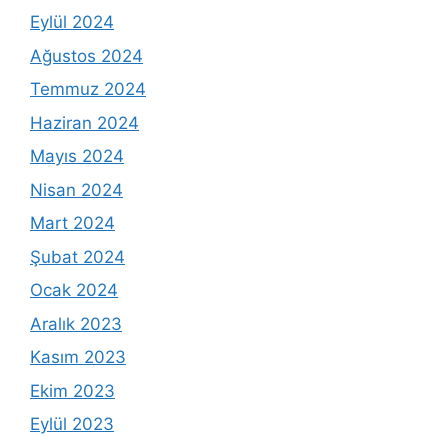
Eylül 2024
Ağustos 2024
Temmuz 2024
Haziran 2024
Mayıs 2024
Nisan 2024
Mart 2024
Şubat 2024
Ocak 2024
Aralık 2023
Kasım 2023
Ekim 2023
Eylül 2023