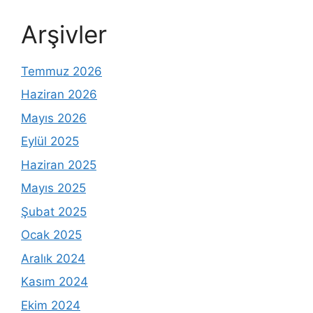
Arşivler
Temmuz 2026
Haziran 2026
Mayıs 2026
Eylül 2025
Haziran 2025
Mayıs 2025
Şubat 2025
Ocak 2025
Aralık 2024
Kasım 2024
Ekim 2024