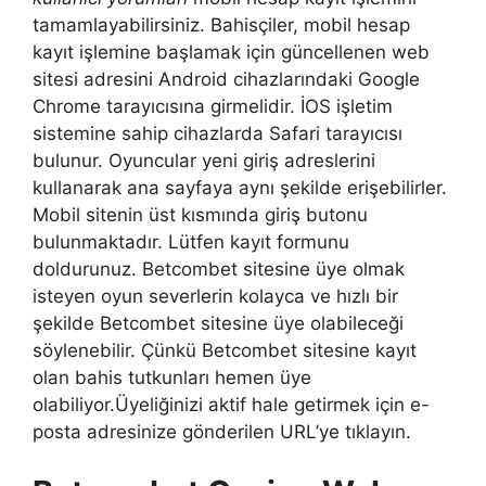
tamamlayabilirsiniz. Bahisçiler, mobil hesap
kayıt işlemine başlamak için güncellenen web
sitesi adresini Android cihazlarındaki Google
Chrome tarayıcısına girmelidir. İOS işletim
sistemine sahip cihazlarda Safari tarayıcısı
bulunur. Oyuncular yeni giriş adreslerini
kullanarak ana sayfaya aynı şekilde erişebilirler.
Mobil sitenin üst kısmında giriş butonu
bulunmaktadır. Lütfen kayıt formunu
doldurunuz. Betcombet sitesine üye olmak
isteyen oyun severlerin kolayca ve hızlı bir
şekilde Betcombet sitesine üye olabileceği
söylenebilir. Çünkü Betcombet sitesine kayıt
olan bahis tutkunları hemen üye
olabiliyor.Üyeliğinizi aktif hale getirmek için e-
posta adresinize gönderilen URL’ye tıklayın.