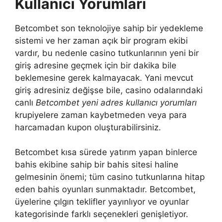
Kullanıcı Yorumları
Betcombet son teknolojiye sahip bir yedekleme
sistemi ve her zaman açık bir program ekibi
vardır, bu nedenle casino tutkunlarının yeni bir
giriş adresine geçmek için bir dakika bile
beklemesine gerek kalmayacak. Yani mevcut
giriş adresiniz değişse bile, casino odalarındaki
canlı
Betcombet yeni adres kullanıcı yorumları
krupiyelere zaman kaybetmeden veya para
harcamadan kupon oluşturabilirsiniz.
Betcombet kısa sürede yatırım yapan binlerce
bahis ekibine sahip bir bahis sitesi haline
gelmesinin önemi; tüm casino tutkunlarına hitap
eden bahis oyunları sunmaktadır. Betcombet,
üyelerine çılgın teklifler yayınlıyor ve oyunlar
kategorisinde farklı seçenekleri genişletiyor.