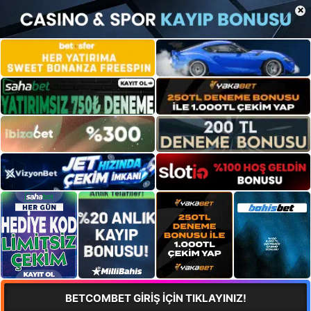
×
BETCOMBET GİRİŞ İÇİN TIKLAYINIZ!