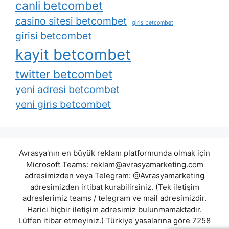
canli betcombet
casino sitesi betcombet
giris betcombet
girisi betcombet
kayit betcombet
twitter betcombet
yeni adresi betcombet
yeni giris betcombet
Avrasya'nın en büyük reklam platformunda olmak için
Microsoft Teams:
reklam@avrasyamarketing.com
adresimizden veya Telegram: @Avrasyamarketing
adresimizden irtibat kurabilirsiniz. (Tek iletişim
adreslerimiz teams / telegram ve mail adresimizdir.
Harici hiçbir iletişim adresimiz bulunmamaktadır.
Lütfen itibar etmeyiniz.) Türkiye yasalarına göre 7258