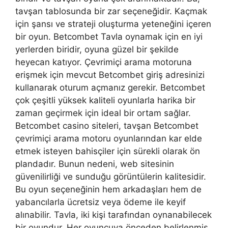
tavşan tablosunda bir zar seçeneğidir. Kaçmak
için şansı ve strateji oluşturma yeteneğini içeren
bir oyun. Betcombet Tavla oynamak için en iyi
yerlerden biridir, oyuna güzel bir şekilde
heyecan katıyor. Çevrimiçi arama motoruna
erişmek için mevcut Betcombet giriş adresinizi
kullanarak oturum açmanız gerekir. Betcombet
çok çeşitli yüksek kaliteli oyunlarla harika bir
zaman geçirmek için ideal bir ortam sağlar.
Betcombet casino siteleri, tavşan Betcombet
çevrimiçi arama motoru oyunlarından kar elde
etmek isteyen bahisçiler için sürekli olarak ön
plandadır. Bunun nedeni, web sitesinin
güvenilirliği ve sunduğu görüntülerin kalitesidir.
Bu oyun seçeneğinin hem arkadaşları hem de
yabancılarla ücretsiz veya ödeme ile keyif
alınabilir. Tavla, iki kişi tarafından oynanabilecek
bir oyundur. Her oyuncuya önceden belirlenmiş