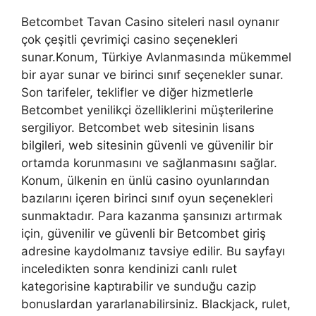
Betcombet Tavan Casino siteleri nasıl oynanır
çok çeşitli çevrimiçi casino seçenekleri
sunar.Konum, Türkiye Avlanmasında mükemmel
bir ayar sunar ve birinci sınıf seçenekler sunar.
Son tarifeler, teklifler ve diğer hizmetlerle
Betcombet yenilikçi özelliklerini müşterilerine
sergiliyor. Betcombet web sitesinin lisans
bilgileri, web sitesinin güvenli ve güvenilir bir
ortamda korunmasını ve sağlanmasını sağlar.
Konum, ülkenin en ünlü casino oyunlarından
bazılarını içeren birinci sınıf oyun seçenekleri
sunmaktadır. Para kazanma şansınızı artırmak
için, güvenilir ve güvenli bir Betcombet giriş
adresine kaydolmanız tavsiye edilir. Bu sayfayı
inceledikten sonra kendinizi canlı rulet
kategorisine kaptırabilir ve sunduğu cazip
bonuslardan yararlanabilirsiniz. Blackjack, rulet,