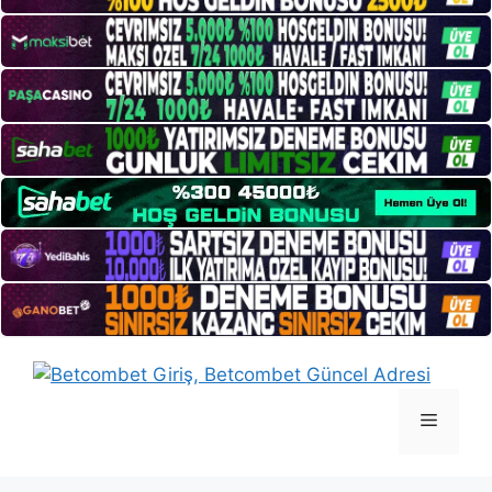
İçeriğe
atla
Menü