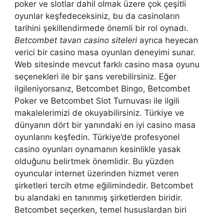
poker ve slotlar dahil olmak üzere çok çeşitli
oyunlar keşfedeceksiniz, bu da casinoların
tarihini şekillendirmede önemli bir rol oynadı.
Betcombet tavan casino siteleri
ayrıca heyecan
verici bir casino masa oyunları deneyimi sunar.
Web sitesinde mevcut farklı casino masa oyunu
seçenekleri ile bir şans verebilirsiniz. Eğer
ilgileniyorsanız, Betcombet Bingo, Betcombet
Poker ve Betcombet Slot Turnuvası ile ilgili
makalelerimizi de okuyabilirsiniz. Türkiye ve
dünyanın dört bir yanındaki en iyi casino masa
oyunlarını keşfedin. Türkiye’de profesyonel
casino oyunları oynamanın kesinlikle yasak
olduğunu belirtmek önemlidir. Bu yüzden
oyuncular internet üzerinden hizmet veren
şirketleri tercih etme eğilimindedir. Betcombet
bu alandaki en tanınmış şirketlerden biridir.
Betcombet seçerken, temel hususlardan biri