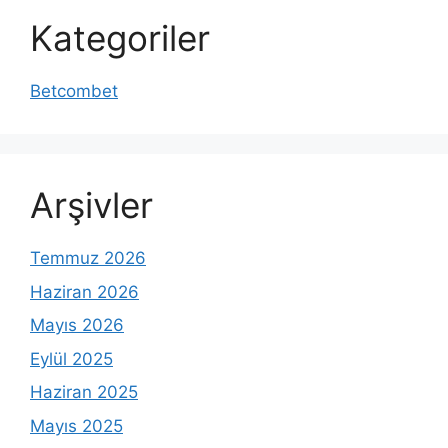
Kategoriler
Betcombet
Arşivler
Temmuz 2026
Haziran 2026
Mayıs 2026
Eylül 2025
Haziran 2025
Mayıs 2025