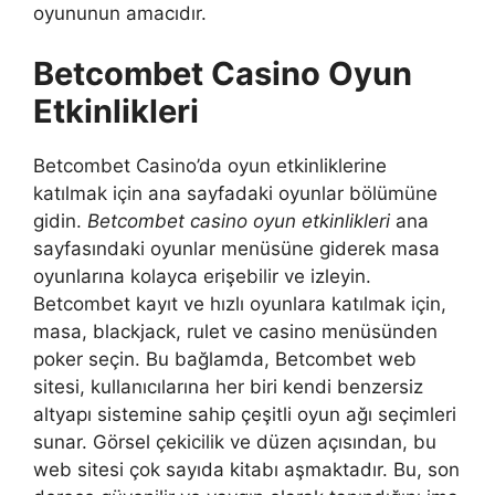
oyununun amacıdır.
Betcombet Casino Oyun
Etkinlikleri
Betcombet Casino’da oyun etkinliklerine
katılmak için ana sayfadaki oyunlar bölümüne
gidin.
Betcombet casino oyun etkinlikleri
ana
sayfasındaki oyunlar menüsüne giderek masa
oyunlarına kolayca erişebilir ve izleyin.
Betcombet kayıt ve hızlı oyunlara katılmak için,
masa, blackjack, rulet ve casino menüsünden
poker seçin. Bu bağlamda, Betcombet web
sitesi, kullanıcılarına her biri kendi benzersiz
altyapı sistemine sahip çeşitli oyun ağı seçimleri
sunar. Görsel çekicilik ve düzen açısından, bu
web sitesi çok sayıda kitabı aşmaktadır. Bu, son