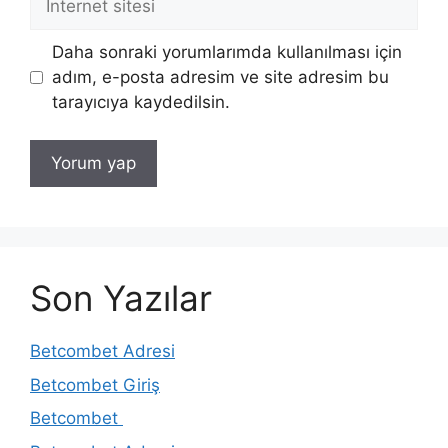
sitesi
Daha sonraki yorumlarımda kullanılması için
adım, e-posta adresim ve site adresim bu
tarayıcıya kaydedilsin.
Son Yazılar
Betcombet Adresi
Betcombet Giriş
Betcombet