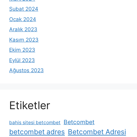
Şubat 2024
Ocak 2024
Aralık 2023
Kasım 2023
Ekim 2023
Eylül 2023
Ağustos 2023
Etiketler
Betcombet
bahis sitesi betcombet
betcombet adres
Betcombet Adresi