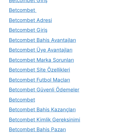
Betcombet Giriş
Betcombet
Betcombet Adresi
Betcombet Giriş
Betcombet Bahis Avantajları
Betcombet Üye Avantajları
Betcombet Marka Sorunları
Betcombet Site Özellikleri
Betcombet Futbol Maçları
Betcombet Güvenli Ödemeler
Betcombet
Betcombet Bahis Kazançları
Betcombet Kimlik Gereksinimi
Betcombet Bahis Pazarı