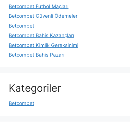
Betcombet Futbol Maçları
Betcombet Güvenli Ödemeler
Betcombet
Betcombet Bahis Kazançları
Betcombet Kimlik Gereksinimi
Betcombet Bahis Pazarı
Kategoriler
Betcombet