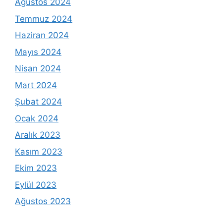
Ağustos 2024
Temmuz 2024
Haziran 2024
Mayıs 2024
Nisan 2024
Mart 2024
Şubat 2024
Ocak 2024
Aralık 2023
Kasım 2023
Ekim 2023
Eylül 2023
Ağustos 2023