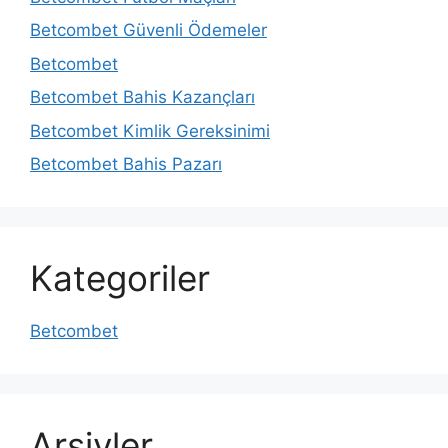
Betcombet Güvenli Ödemeler
Betcombet
Betcombet Bahis Kazançları
Betcombet Kimlik Gereksinimi
Betcombet Bahis Pazarı
Kategoriler
Betcombet
Arşivler