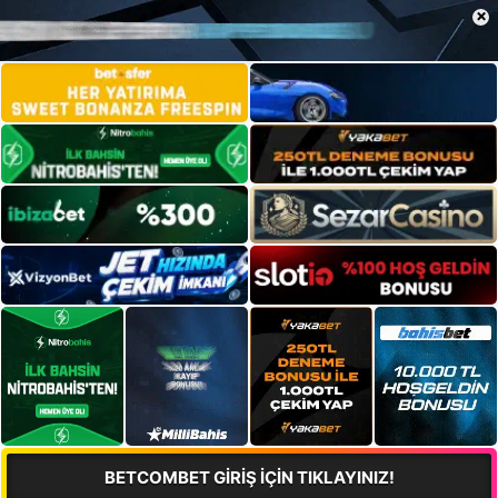
×
BETCOMBET GİRİŞ İÇİN TIKLAYINIZ!