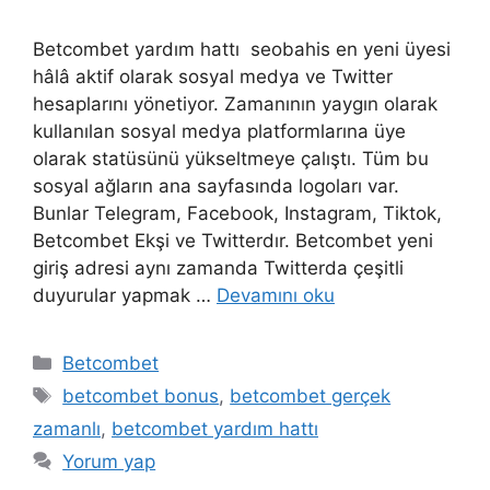
Betcombet yardım hattı seobahis en yeni üyesi
hâlâ aktif olarak sosyal medya ve Twitter
hesaplarını yönetiyor. Zamanının yaygın olarak
kullanılan sosyal medya platformlarına üye
olarak statüsünü yükseltmeye çalıştı. Tüm bu
sosyal ağların ana sayfasında logoları var.
Bunlar Telegram, Facebook, Instagram, Tiktok,
Betcombet Ekşi ve Twitterdır. Betcombet yeni
giriş adresi aynı zamanda Twitterda çeşitli
duyurular yapmak …
Devamını oku
Kategoriler
Betcombet
Etiketler
betcombet bonus
,
betcombet gerçek
zamanlı
,
betcombet yardım hattı
Yorum yap