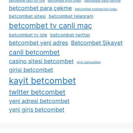
betcombet nasil bir site
betcombet oyun sitesi
betcombet para yatirma
betcombet para çekme
betcombet promosyon kodu
betcombet sitesi
betcombet telegram
betcombet tv canli maç
betcombet tv izle
betcombet twitter
betcombet yeni adres
Betcombet Şikayet
canli betcombet
casino sitesi betcombet
giris betcombet
girisi betcombet
kayit betcombet
twitter betcombet
yeni adresi betcombet
yeni giris betcombet