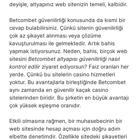
deyişle, altyapınız web sitenizin temeli, kalbidir.
Betcombet güvenilirliği konusunda da kısmi bir
cevap bulabilirsiniz. Çünkü sitenin güvenilirliği
çok az şikayet alınması veya çözüme
kavuşturulması ile gelmektedir. Artık bahis
yapmak istiyorsunuz. Neden, bahis, birçok web
sitesini
Betcombet altyapısı güvenilirliği nasıl
kontrol edilir
ziyaret ediyorsun? Faiz oranları her
yerde. Çünkü bu sitelerin casino hizmetleri
yoktur. Bu avantajlarla birleştiğinde Betcombet
aynı zamanda en güvenilir kaçak casino
sitelerinden biridir. Bu şirketin en büyük avantajı
çok yüksek eşleşme oranıdır.
Etkili olmasına rağmen, bir muhasebecinin bir
web sitesinde hesap açması için doğru adım
elbette denetimdir. Özellikle sitedeki şikayetleri