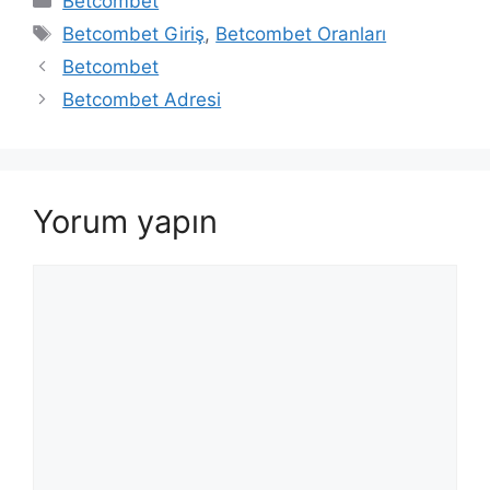
Betcombet
Etiketler
Betcombet Giriş
,
Betcombet Oranları
Betcombet
Betcombet Adresi
Yorum yapın
Yorum