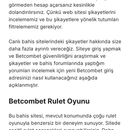
görmeden hesap açarsanız kesinlikle
dolandırılırsınız. Çünkü web sitesi şikayetlerini
incelememiz ve bu şikayetlere yönelik tutumları
filtrelememiz gerekiyor.
Canlı bahis sitelerindeki şikayetler hakkında size
daha fazla ayrıntı vereceğiz. Siteye giriş yapmak
ve Betcombet güvenilirliğini araştırmak ve
şikayetler ve bahis forumlarında yaptığım
yorumları incelemek için yeni Betcombet giriş
adresinizi nasıl kullanacağınız aşağıda
açıklanmıştır.
Betcombet Rulet Oyunu
Bu bahis sitesi, mevcut konumunda çoğu rulet
oyunuyla benzersiz bir deneyim sunuyor. Sitede