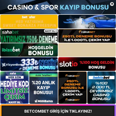
×
BETCOMBET GİRİŞ İÇİN TIKLAYINIZ!