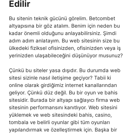
Edilir
Bu sitenin teknik gücünü görelim. Betcombet
altyapısına bir göz atalım. Benim için neden bu
kadar önemli olduğunu anlayabilirsiniz. Şimdi
adım adım anlatayım. Bu web sitesinin size bu
ülkedeki fiziksel ofisinizden, ofisinizden veya iş
yerinizden ulaşabileceğini düşünüyor musunuz?
Çünkü bu siteler yasa dışıdır. Bu durumda web
sitesi sizinle nasıl iletişime geçiyor? Tabii ki
online olarak girdiğimiz internet kanallarından
geliyor. Çünkü düz değil. Bu bir oyun ve bahis
sitesidir. Burada bir altyapı sağlayıcı firma web
sitesinin performansını kanıtlıyor. Web sitesini
yüklemek ve web sitesindeki bahis, casino,
tombala ve belirli oyunlar gibi tüm oyunları
yapılandırmak ve özelleştirmek için. Başka bir