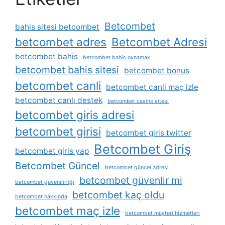
Betcombet
bahis sitesi betcombet
betcombet adres
Betcombet Adresi
betcombet bahis
betcombet bahis oynamak
betcombet bahis sitesi
betcombet bonus
betcombet canli
betcombet canli maç izle
betcombet canlı destek
betcombet casino sitesi
betcombet giris adresi
betcombet girisi
betcombet giris twitter
Betcombet Giriş
betcombet giris yap
Betcombet Güncel
betcombet güncel adresi
betcombet güvenlir mi
betcombet güvenilirliği
betcombet kaç oldu
betcombet hakkında
betcombet maç izle
betcombet müşteri hizmetleri