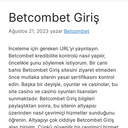
Betcombet Giriş
Ağustos 21, 2023
yazar
Betcombet
İnceleme için gereken URL’yi yayınlayın.
Betcombet kredibilite kontrolü nasıl yapılır,
öncelikle şunu söylemek istiyorum. Bir canlı
bahis Betcombet Giriş sitesini ziyaret etmeden
önce mutlaka sitenin yasal sertifikasını kontrol
edin. Başka bir deyişle, oyunlar ve casinolar, bu
site casino ve casino oyunları lisansları
sunmaktadır. Betcombet Giriş bilgileri
paylaştıktan sonra, bu sitenin altyapısı
üzerinden nasıl çevrimiçi hizmetler sunduğunu
öğrenin. Altyapıyı çok ciddiye Betcombet Giriş
alan biriyim. Çünkü güvenilir bir çevrimiçi hizmet