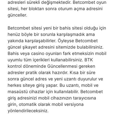
adresleri sürekli değişmektedir. Betcombet oyun
sitesi, her bloktan sonra oturum açma adresini
günceller.
Betcombet sitesi yeni bir bahis sitesi olduğu için
henüz böyle bir sorunla karşılaşmadık ama
yakında karşılaşabilirler. Öyleyse Betcombet
güncel şikayet adresini sitemizde bulabilirsiniz.
Bahis veya casino oyunları fark etmeksizin mobil
uyumlu tüm içerikleri kullanabilirsiniz. BTK
kontrol döneminde Güncellenmesi gereken
adresler pratik olarak hazırdır. Kısa bir süre
sonra güncel adres ve yeni uzantı duyurulur ve
herkes siteye giriş yapar. Bu uzantı, mobil ve
masaüstü cihazlar için kullanılabilir. Betcombet
giriş adresinizi mobil cihazınızın tarayıcısına
girin, otomatik olarak mobil versiyona
yönlendirileceksiniz.