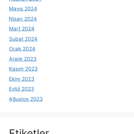
Mayıs 2024
Nisan 2024
Mart 2024
Şubat 2024
Ocak 2024
Aralık 2023
Kasım 2023
Ekim 2023
Eylül 2023
Ağustos 2023
Etiketler