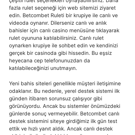
çeşitli rulet seçenekleri oynayabilirsiniz. Daha
fazla rulet seçeneği için web sitemizi ziyaret
edin. Betcombet Ruleti bir krupiye ile canlı ve
videoda oynanır. Dilerseniz canlı ve anlık
bahisler için canlı casino menüsüne tıklayarak
rulet oyununa katılabilirsiniz. Canlı rulet
oynarken krupiye ile sohbet edin ve kendinizi
gerçek bir casinoda gibi hissedin. Bu eşsiz
heyecana cep telefonunuzdan da
katılabileceğinizi unutmayın.
Yeni bahis siteleri genellikle müşteri iletişimine
odaklanır. Bu nedenle, yerel destek sistemi ilk
günden itibaren sorunsuz çalışıyor gibi
görünüyordu. Ancak bu sistemler önümüzdeki
günlerde sonuç vermeyebilir. Betcombet canlı
destek sistemini siteye girdiğimiz ilk gün test
ettik ve hızlı yanıt aldık. Ancak canlı destek